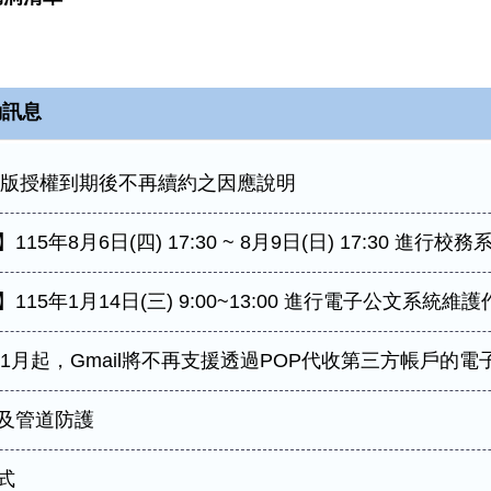
ws 8.1與Windows 10 21H1終止支援，建議更新至最
 365 服務已上線
(microsoft office)已可下載使用
動訊息
教育版授權到期後不再續約之因應說明
5年8月6日(四) 17:30 ~ 8月9日(日) 17:30 進行
15年1月14日(三) 9:00~13:00 進行電子公文系統維護
年1月起，Gmail將不再支援透過POP代收第三方帳戶的電
及管道防護
式